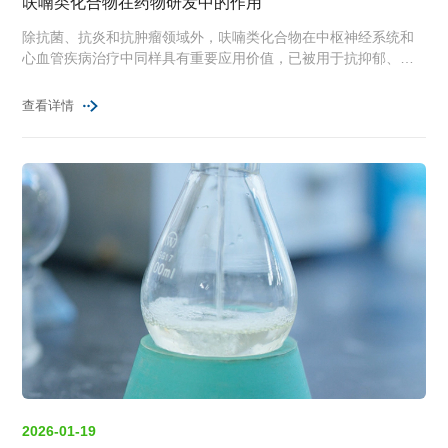
呋喃类化合物在药物研发中的作用
除抗菌、抗炎和抗肿瘤领域外，呋喃类化合物在中枢神经系统和
心血管疾病治疗中同样具有重要应用价值，已被用于抗抑郁、抗
焦虑、抗惊厥、抗帕金森病、抗心律失常及心脏保护等治疗方
向，并在抗高血压、抗心绞痛和利尿等方面形成了较为成熟的应
查看详情
用体系。
2026-01-19