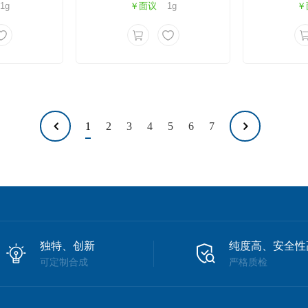
1g
￥面议
1g
￥
1
2
3
4
5
6
7
独特、创新
纯度高、安全性
可定制合成
严格质检