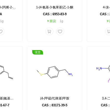
5-氨基-2-(叔丁基)-4-(丙烯-2-基)苯基甲基碳酸酯
1-(4-氨基-3-氯苯基)乙-1-酮
4-溴
NA
CAS : 6953-83-9
CAS : 
1g
￥面议
1g
￥
现货
叔丁基(3-烯丙基苯基)氨基甲酸酯
(4-(甲硫代)苯基)甲胺
3,4
1-67-7
CAS : 83171-39-5
CAS :