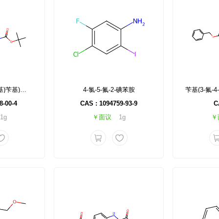
叔丁基 (4-(氨基甲基)苄基)氨基甲酸酯
4-氯-5-氟-2-碘苯胺
8-00-4
CAS : 1094759-93-9
C
1g
￥面议
1g
￥