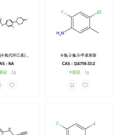
苄基(3-氟-4-(4-氧代环己基)苯基)氨基甲酸酯
4-氯-2-氟-5-甲基苯胺
AS : NA
CAS : 116759-33-2
面议
1g
￥面议
1g