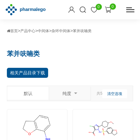
0
0
>
>
>
>
首页
产品中心
中间体
杂环中间体
苯并呋喃类
苯并呋喃类
相关产品目录下载
默认
纯度
共55个相关产品
清空选项