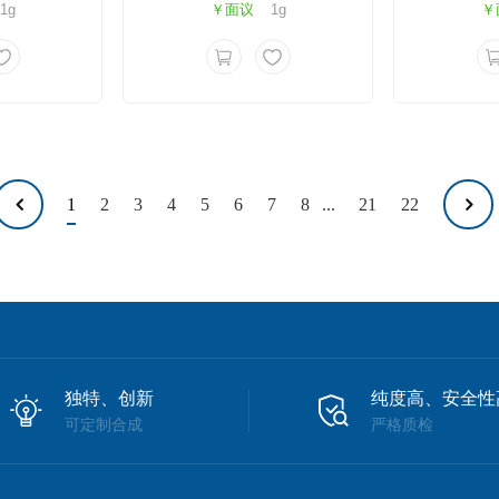
1g
￥面议
1g
￥
1
2
3
4
5
6
7
8
...
21
22
独特、创新
纯度高、安全性
可定制合成
严格质检