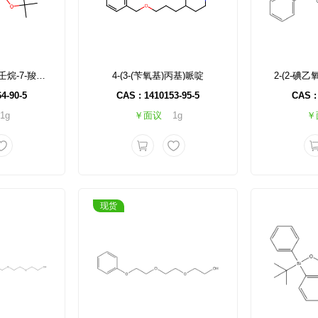
2-碘-7-氮杂螺[3.5]壬烷-7-羧酸叔丁酯
4-(3-(苄氧基)丙基)哌啶
2-(2-碘
4-90-5
CAS : 1410153-95-5
CAS :
1g
￥面议
1g
￥
现货