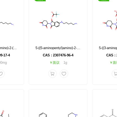
5-((6-aminohexyl)amino)-2-(2,6-dioxopiperidin-3-yl)isoindoline-1,3-dione trifluoroacetate
5-((5-aminopentyl)amino)-2-(2,6-dioxopiperidin-3-yl)isoindolin-1,3-dione trifluoroacetic acid salt
9-17-4
CAS : 2307476-96-4
CAS : 
00mg
￥面议
1g
￥面