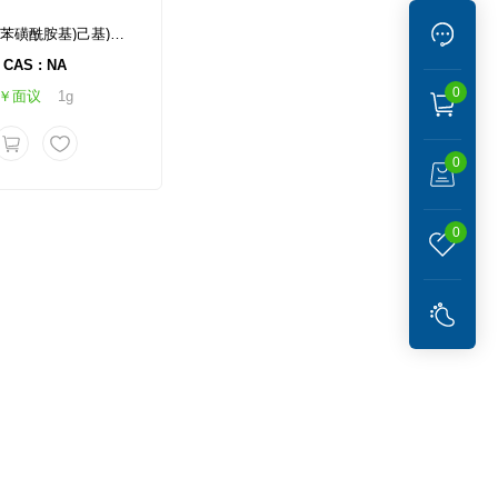
N-(6-(4-溴苯磺酰胺基)己基)氨基甲酸叔丁酯
CAS : NA
0
￥面议
1g
0
0