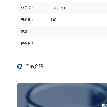
分子式 ：
C₁₃H₂₂INO₂
当前量 ：
1.92g
沸点 ：
-
储存条件 ：
-
产品介绍
您