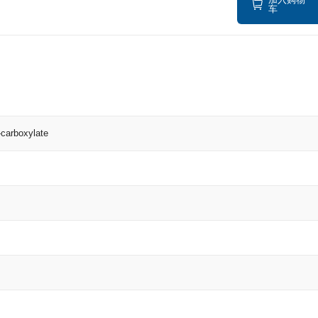
车
-carboxylate