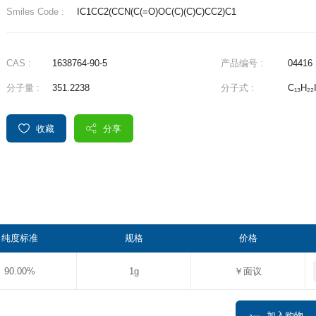
Smiles Code :
IC1CC2(CCN(C(=O)OC(C)(C)C)CC2)C1
CAS :
1638764-90-5
产品编号 :
04416
分子量 :
351.2238
分子式 :
C₁₃H₂₂
收藏
分享
纯度标准
规格
价格
90.00%
1g
￥面议
加入购物