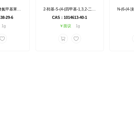
(2S)-2-氨基-3-(4-叠氮甲基苯基)丙酸盐酸盐
2-羟基-S-(4-(四甲基-1,3,2-二氧杂硼烷-2-基)苯基)乙烷-1-磺酰胺
38-29-6
CAS : 1014613-40-1
1g
￥面议
1g