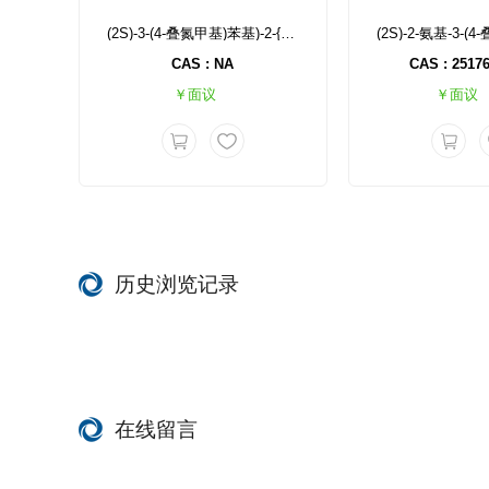
(2S)-3-(4-叠氮甲基)苯基)-2-{[(叔丁氧基)羰基]氨基}丙酸甲酯
CAS : NA
CAS : 25176
￥面议
￥面议
历史浏览记录
在线留言