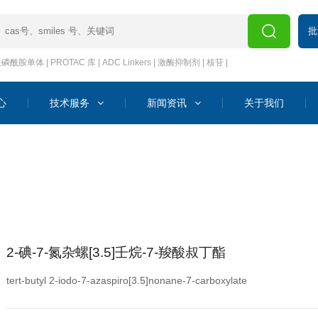
批
亚磷酰胺单体
|
PROTAC 库
|
ADC Linkers
|
激酶抑制剂
|
核苷
|
心
技术服务
新闻资讯
关于我们
2-碘-7-氮杂螺[3.5]壬烷-7-羧酸叔丁酯
tert-butyl 2-iodo-7-azaspiro[3.5]nonane-7-carboxylate