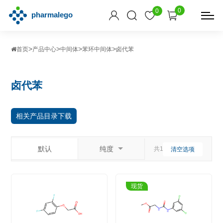
0
0
>
>
>
>
首页
产品中心
中间体
苯环中间体
卤代苯
卤代苯
相关产品目录下载
默认
纯度
共159个相关产品
清空选项
现货