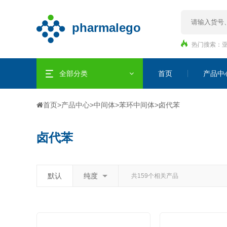
热门搜索：
全部分类
首页
产品中
首页
>
产品中心
>
中间体
>
苯环中间体
>
卤代苯
卤代苯
默认
纯度
共159个相关产品