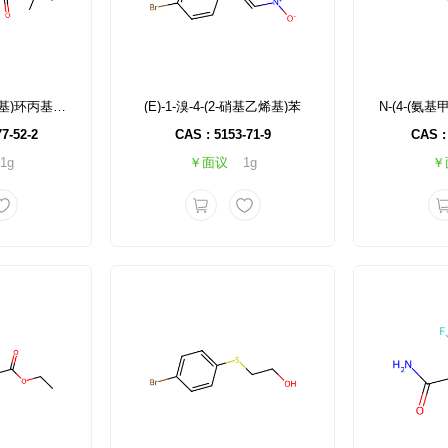
((1S,2R)-2-(2-溴苯基)环丙基)氨基甲酸叔丁酯
(E)-1-溴-4-(2-硝基乙烯基)苯
7-52-2
CAS : 5153-71-9
CAS :
1g
￥面议
1g
￥