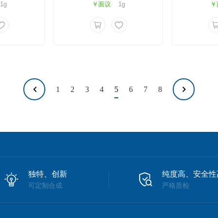
1g
￥面议
1g
￥
1
2
3
4
5
6
7
8
独特、创新
纯度高、安全性
可定制合成
严格质检