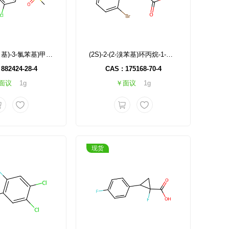
N-(4-(氨基甲基)-3-氯苯基)甲磺酰胺
(2S)-2-(2-溴苯基)环丙烷-1-羧酸
 882424-28-4
CAS : 175168-70-4
面议
1g
￥面议
1g
现货