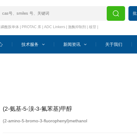
批
亚磷酰胺单体
|
PROTAC 库
|
ADC Linkers
|
激酶抑制剂
|
核苷
|
心
技术服务
新闻资讯
关于我们
(2-氨基-5-溴-3-氟苯基)甲醇
(2-amino-5-bromo-3-fluorophenyl)methanol