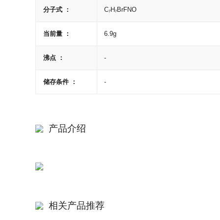
分子式 ：
C₇H₇BrFNO
当前量 ：
6.9g
沸点 ：
-
储存条件 ：
-
产品介绍
您
相关产品推荐