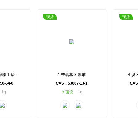
现货
现货
4-(4-溴-3-氟苯基)哌嗪-1-羧酸叔丁酯
1-苄氧基-3-溴苯
4-溴
50-54-0
CAS : 53087-13-1
CAS 
1g
￥面议
1g