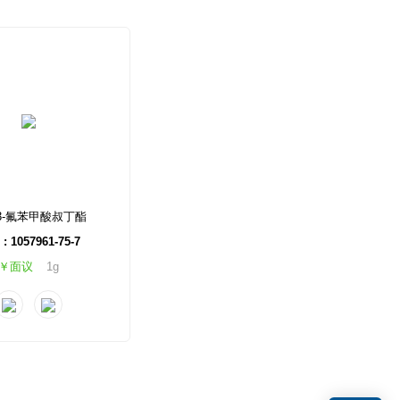
-3-氟苯甲酸叔丁酯
: 1057961-75-7
￥面议
1g