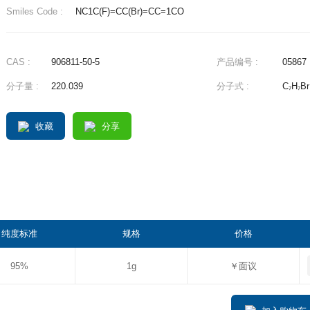
Smiles Code :
NC1C(F)=CC(Br)=CC=1CO
CAS :
906811-50-5
产品编号 :
05867
分子量 :
220.039
分子式 :
C₇H₇B
收藏
分享
纯度标准
规格
价格
95%
1g
￥面议