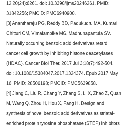
12;20(24):6261. doi: 10.3390/ijms20246261. PMID:
31842256; PMCID: PMC6940900.
[3] Anantharaju PG, Reddy BD, Padukudru MA, Kumari
Chitturi CM, Vimalambike MG, Madhunapantula SV.
Naturally occurring benzoic acid derivatives retard
cancer cell growth by inhibiting histone deacetylases
(HDAC). Cancer Biol Ther. 2017 Jul 3;18(7):492-504.
doi: 10.1080/15384047.2017.1324374. Epub 2017 May
16. PMID: 28506198; PMCID: PMC5639858.
[4] Jiang C, Liu R, Chang Y, Zhang S, Li X, Zhao Z, Quan
M, Wang Q, Zhou H, Hou X, Fang H. Design and
synthesis of novel benzoic acid derivatives as striatal-
enriched protein tyrosine phosphatase (STEP) inhibitors