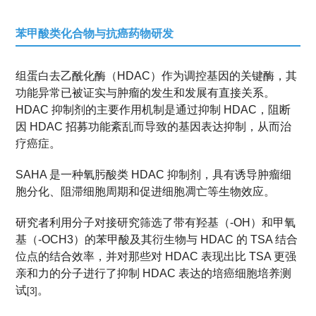
苯甲酸类化合物与抗癌药物研发
组蛋白去乙酰化酶（HDAC）作为调控基因的关键酶，其
功能异常已被证实与肿瘤的发生和发展有直接关系。
HDAC 抑制剂的主要作用机制是通过抑制 HDAC，阻断
因 HDAC 招募功能紊乱而导致的基因表达抑制，从而治
疗癌症。
SAHA 是一种氧肟酸类 HDAC 抑制剂，具有诱导肿瘤细
胞分化、阻滞细胞周期和促进细胞凋亡等生物效应。
研究者利用分子对接研究筛选了带有羟基（-OH）和甲氧
基（-OCH3）的苯甲酸及其衍生物与 HDAC 的 TSA 结合
位点的结合效率，并对那些对 HDAC 表现出比 TSA 更强
亲和力的分子进行了抑制 HDAC 表达的培癌细胞培养测
试
。
[3]