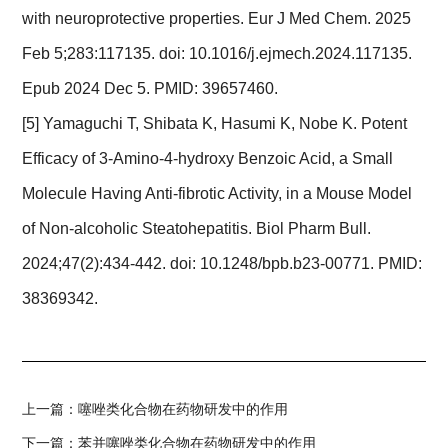
with neuroprotective properties. Eur J Med Chem. 2025
Feb 5;283:117135. doi: 10.1016/j.ejmech.2024.117135.
Epub 2024 Dec 5. PMID: 39657460.
[5] Yamaguchi T, Shibata K, Hasumi K, Nobe K. Potent
Efficacy of 3-Amino-4-hydroxy Benzoic Acid, a Small
Molecule Having Anti-fibrotic Activity, in a Mouse Model
of Non-alcoholic Steatohepatitis. Biol Pharm Bull.
2024;47(2):434-442. doi: 10.1248/bpb.b23-00771. PMID:
38369342.
上一篇：
噻唑类化合物在药物研发中的作用
下一篇：
苯并噻唑类化合物在药物研发中的作用