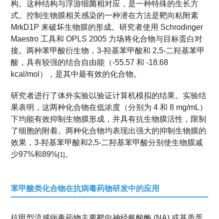
构。这种结构与浮游细菌相对应，是一种特殊的生长方
式。控制生物膜相关感染的一种潜在方法是靶向粘附素
MrkD1P 来破坏生物膜的形成。研究者使用 Schrodinger
Maestro 工具和 OPLS 2005 力场将化合物与目标蛋白对
接。两种苯甲酸衍生物，3-羟基苯甲酸和 2,5-二羟基苯甲
酸，具有较强的结合自由能（-55.57 和 -18.68
kcal/mol），是其中最有效的化合物。
研究者进行了体外实验以验证计算机模拟的结果。实验结
果表明，这两种化合物在低浓度（分别为 4 和 8 mg/mL）
下均能有效抑制生物膜形成，并具有抗生物膜活性，限制
了细胞的附着。两种化合物均表现出强大的抑制生物膜的
效果，3-羟基苯甲酸和2,5-二羟基苯甲酸分别使生物膜减
少97%和89%
。
[1]
苯甲酸类化合物在抗病毒药物研发中的应用
抗甲型流感病毒药物主要靶向神经氨酸酶 (NA) 或基质蛋