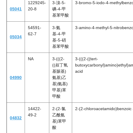
1229245-
3-溴-5-
3-bromo-5-iodo-4-methylbenzo
05041
20-8
碘-4-甲
基苯甲酸
54591-
3-氨
3-amino-4-methyl-5-nitrobenzo
62-7
基-4-甲
05034
基-5-硝
基苯甲酸
NA
3-(((2-
3-(((2-((tert-
((叔丁氧
butoxycarbonyl)amino)ethyl)a
基羰基)
acid
04990
氨基)乙
基)氨基)
甲基)苯
甲酸
14422-
2-(2-氯
2-(2-chloroacetamido)benzoic 
49-2
乙酰氨
04832
基)苯甲
酸