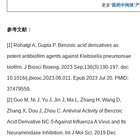
更多“
医药中间体
”
参考文献：
[1] Rohatgi A, Gupta P. Benzoic acid derivatives as
potent antibiofilm agents against Klebsiella pneumoniae
biofilm. J Biosci Bioeng. 2023 Sep;136(3):190-197. doi:
10.1016/j.jbiosc.2023.06.011. Epub 2023 Jul 20. PMID:
37479559.
[2] Guo M, Ni J, Yu J, Jin J, Ma L, Zhang H, Wang D,
Zhang X, Dou J, Zhou C. Antiviral Activity of Benzoic
Acid Derivative NC-5 Against Influenza A Virus and Its
Neuraminidase Inhibition. Int J Mol Sci. 2019 Dec