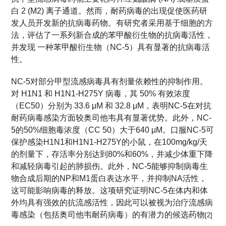
白 2 (M2) 离子通道。然而，耐药病毒的出现促使医药研
发人员开发新的抗病毒药物。有研究者采用基于细胞的方
法，评估了一系列新合成的苯甲酸衍生物的抗病毒活性，
并发现 一种苯甲酸衍生物（NC-5）具有显著的抗病毒活
性。
NC-5对部分甲型流感病毒具有剂量依赖性的抑制作用。
对 H1N1 和 H1N1-H275Y 病毒，其 50% 有效浓度
（EC50）分别为 33.6 μM 和 32.8 μM，表明NC-5在对抗
耐药病毒感染方面较奥司他韦具有显著优势。此外，NC-
5的50%细胞毒浓度（CC 50）大于640 μM。口服NC-5可
保护感染H1N1和H1N1-H275Y的小鼠，在100mg/kg/天
的剂量下，存活率分别达到80%和60%，并减少体重下降
和减轻病毒引起的肺损伤。此外，NC-5能够抑制病毒生
物合成后期的NP和M1蛋白表达水平，并抑制NA活性，
这可能影响病毒的释放。这项研究证明NC-5在体内和体
外均具有强效的抗流感活性，因此可以被视为治疗流感病
毒感染（包括奥司他韦耐药病毒）的有潜力的候选药物
[2]