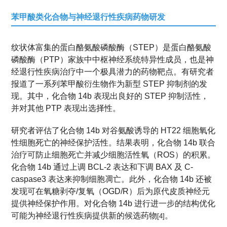
苯甲酸类化合物与神经退行性疾病药物研发
纹状体富集的蛋白酪氨酸磷酸酶（STEP）是蛋白酪氨酸
磷酸酶（PTP）家族中中枢神经系统特异性成员，也是神
经退行性疾病治疗中一个极具潜力的药物靶点。有研究者
报道了一系列苯甲酸衍生物作为新型 STEP 抑制剂的发
现。其中，化合物 14b 表现出良好的 STEP 抑制活性，
并对其他 PTP 表现出选择性。
研究者评估了化合物 14b 对谷氨酸诱导的 HT22 细胞氧化
性细胞死亡的神经保护活性。结果表明，化合物 14b 联合
治疗可防止细胞死亡并减少细胞活性氧（ROS）的积累。
化合物 14b 通过上调 BCL-2 表达和下调 BAX 及 C-
caspase3 表达来抑制细胞凋亡。此外，化合物 14b 还被
发现可在氧糖剥夺/复氧（OGD/R）后为原代皮质神经元
提供神经保护作用。对化合物 14b 进行进一步的结构优化
可能为神经退行性疾病提供新的候选药物
。
[4]