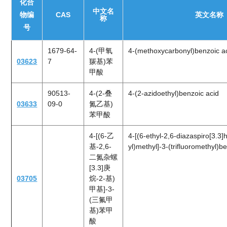
化合
中文名
物编
CAS
英文名称
称
号
1679-64-
4-(甲氧
4-(methoxycarbonyl)benzoic a
03623
7
羰基)苯
甲酸
90513-
4-(2-叠
4-(2-azidoethyl)benzoic acid
03633
09-0
氮乙基)
苯甲酸
4-[(6-乙
4-[(6-ethyl-2,6-diazaspiro[3.3]
基-2,6-
yl)methyl]-3-(trifluoromethyl)b
二氮杂螺
[3.3]庚
03705
烷-2-基)
甲基]-3-
(三氟甲
基)苯甲
酸