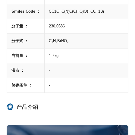
Smiles Code ：
CC1C=C(N)C(C(=O)O)=CC=1Br
分子量 ：
230.0586
分子式 ：
C₈H₈BrNO₂
当前量 ：
1.77g
沸点 ：
-
储存条件 ：
-
产品介绍