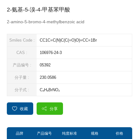
2-氨基-5-溴-4-甲基苯甲酸
2-amino-5-bromo-4-methylbenzoic acid
Smiles Code :
CC1C=C(N)C(C(=O)O)=CC=1Br
CAS :
106976-24-3
产品编号 :
05392
分子量 :
230.0586
分子式 :
C₈H₈BrNO₂
收藏
分享
品牌
产品编号
纯度标准
规格
价格