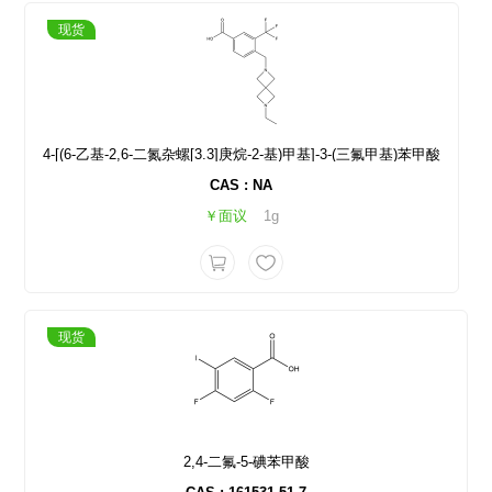
现货
4-[(6-乙基-2,6-二氮杂螺[3.3]庚烷-2-基)甲基]-3-(三氟甲基)苯甲酸
CAS : NA
￥面议
1g
现货
2,4-二氟-5-碘苯甲酸