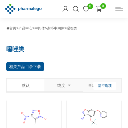
0
0
>
>
>
>
首页
产品中心
中间体
杂环中间体
噁唑类
噁唑类
相关产品目录下载
默认
纯度
共13个相关产品
清空选项