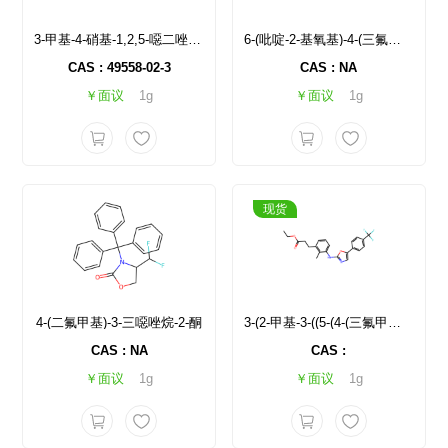
3-甲基-4-硝基-1,2,5-噁二唑 2-氧化物
6-(吡啶-2-基氧基)-4-(三氟甲氧基)苯并[d]异噁唑-3-胺
CAS : 49558-02-3
CAS : NA
￥面议
1g
￥面议
1g
现货
4-(二氟甲基)-3-三噁唑烷-2-酮
3-(2-甲基-3-((5-(4-(三氟甲基)苯基)恶唑-2-基)氨基)苯基)丙酸乙酯
CAS : NA
CAS :
￥面议
1g
￥面议
1g