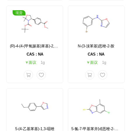
现货
(R)-4-(4-(甲氧羰基)苯基)-2,2-二甲基噁唑烷-3-羧酸叔丁酯
N-(3-溴苯基)恶唑-2-胺
CAS : NA
CAS : NA
￥面议
1g
￥面议
1g
5-(4-乙基苯基)-1,3-噁唑
5-氯-7-甲基苯并[d]恶唑-2-硫醇