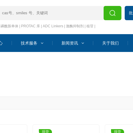
批
亚磷酰胺单体
|
PROTAC 库
|
ADC Linkers
|
激酶抑制剂
|
核苷
|
心
技术服务
新闻资讯
关于我们
现货
现货