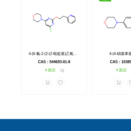
4-(6-氯-2-(2-(2-吡啶基)乙氧基)嘧啶-4-基)吗啉
4-(4-硝基苯
CAS : 544693-01-8
CAS : 10389
￥面议
1g
￥面议