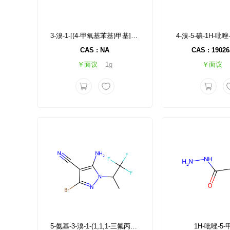
3-溴-1-[(4-甲氧基苯基)甲基]-1H-吡唑
4-溴-5-碘-1H-吡
CAS : NA
CAS : 19026
￥面议
1g
￥面议
5-氨基-3-溴-1-(1,1,1-三氟丙烷-2-基)-1H-吡唑-4-甲腈
1H-吡唑-5