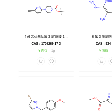
4-(6-乙炔基哒嗪-3-基)哌嗪-1-羧酸叔丁酯
6-氯-3-肼基哒
CAS : 1708269-17-3
CAS : 934-
￥面议
1g
￥面议