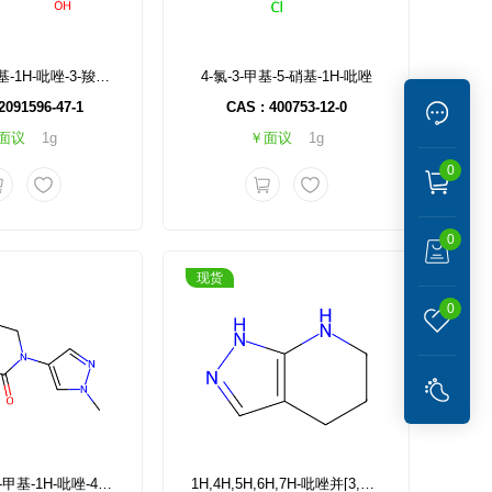
4-羟基-1-甲基-1H-吡唑-3-羧酸乙酯
4-氯-3-甲基-5-硝基-1H-吡唑
2091596-47-1
CAS : 400753-12-0
面议
1g
￥面议
1g
0
0
现货
0
N-乙基-N-(1-甲基-1H-吡唑-4-基)氨基甲酸叔丁酯
1H,4H,5H,6H,7H-吡唑并[3,4-b]吡啶