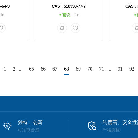
-64-9
CAS : 518990-77-7
CAS : 
1g
￥面议
1g
￥
1
2
...
65
66
67
68
69
70
71
...
91
92
独特、创新
纯度高、安全性
可定制合成
严格质检