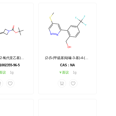
3-(2-乙氧基-2-氧代亚乙基)氮杂环丁烷-1-羧酸叔丁酯
(2-(5-(甲硫基)哒嗪-3-基)-4-(三氟甲基)苯基)甲醇
1002355-96-5
CAS : NA
面议
1g
￥面议
1g