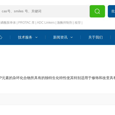
批
亚磷酰胺单体
|
PROTAC 库
|
ADC Linkers
|
激酶抑制剂
|
核苷
|
心
技术服务
新闻资讯
关于我们
或者P元素的杂环化合物所具有的独特生化特性使其特别适用于修饰和改变具