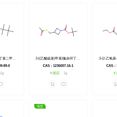
叔丁基(4R)-4-(((叔丁基二甲基甲硅烷基)氧基)甲基)-1,2,3-恶噻唑烷-3-羧酸2-氧化物
3-[(乙酰硫基)甲基]氮杂环丁烷-1-羧酸叔丁酯
9-89-0
CAS : 1236007-16-1
CAS : 
1g
￥面议
1g
￥
现货