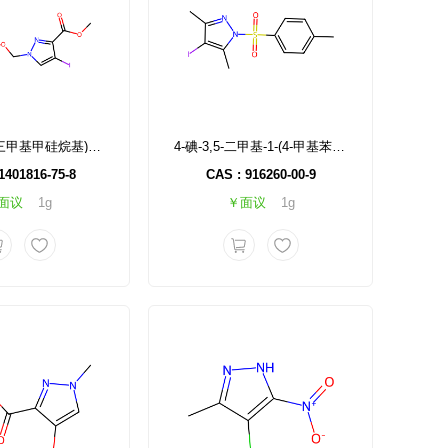
4-碘-1-((2-(三甲基甲硅烷基)乙氧基)甲基)-1H-吡唑-3-羧酸甲酯
4-碘-3,5-二甲基-1-(4-甲基苯磺酰基)-1H-吡唑
1401816-75-8
CAS : 916260-00-9
面议
1g
￥面议
1g