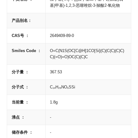
基)甲基)-1,2,3-恶噻唑烷-3-羧酸2-氧化物
产品别名：
CAS号 ：
2649409-89-0
Smiles Code ：
O=C(N1S(OC[C@H]1CO[Si](C)(C(C)(C)C)
C)(=O)=O)OC(C)(C)C
分子量 ：
367.53
分子式 ：
C₁₄H₂₉NO₆SSi
当前量 ：
1.8g
沸点 ：
-
储存条件 ：
-