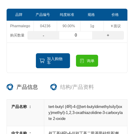
品牌
产品编号
纯度标准
规格
价格
Pharmalego
04236
90.00%
1g
￥面议
-
+
加入购物
询单
车
产品信息
结构/产品资料
产品名称 ：
tert-butyl (4R)-4-(((tert-butyldimethylsilyl)ox
y)methyl)-1,2,3-oxathiazolidine-3-carboxyla
te 2-oxide
中文名称 ：
叔丁基(4R)-4-(((叔丁基二甲基甲硅烷基)氧