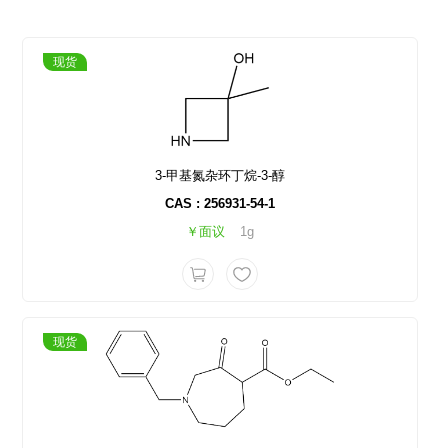
现货
3-甲基氮杂环丁烷-3-醇
CAS : 256931-54-1
￥面议
1g
现货