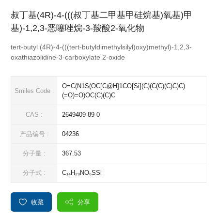
叔丁基(4R)-4-(((叔丁基二甲基甲硅烷基)氧基)甲
基)-1,2,3-恶噻唑烷-3-羧酸2-氧化物
tert-butyl (4R)-4-(((tert-butyldimethylsilyl)oxy)methyl)-1,2,3-
oxathiazolidine-3-carboxylate 2-oxide
O=C(N1S(OC[C@H]1CO[Si](C)(C(C)(C)C)C)
Smiles Code :
(=O)=O)OC(C)(C)C
CAS :
2649409-89-0
产品编号 :
04236
分子量 :
367.53
分子式 :
C₁₄H₂₉NO₆SSi
收藏
分享