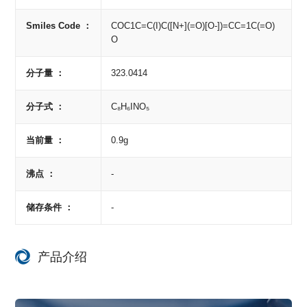
Smiles Code ：
COC1C=C(I)C([N+](=O)[O-])=CC=1C(=O)
O
分子量 ：
323.0414
分子式 ：
C₈H₆INO₅
当前量 ：
0.9g
沸点 ：
-
储存条件 ：
-
产品介绍