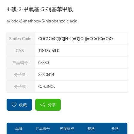
4-碘-2-甲氧基-5-硝基苯甲酸
4-iodo-2-methoxy-5-nitrobenzoic acid
Smiles Code :
COC1C=C(I)C([N+](=O)[O-])=CC=1C(=O)O
CAS :
118137-59-0
产品编号 :
05380
分子量 :
323.0414
分子式 :
C₈H₆INO₅
收藏
分享
品牌
产品编号
纯度标准
规格
价格