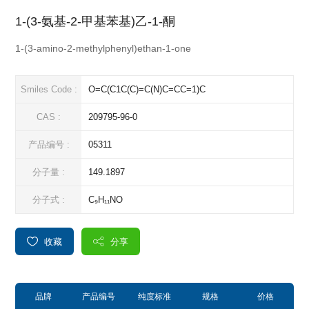
1-(3-氨基-2-甲基苯基)乙-1-酮
1-(3-amino-2-methylphenyl)ethan-1-one
Smiles Code :
O=C(C1C(C)=C(N)C=CC=1)C
CAS :
209795-96-0
产品编号 :
05311
分子量 :
149.1897
分子式 :
C₉H₁₁NO
收藏
分享
品牌
产品编号
纯度标准
规格
价格