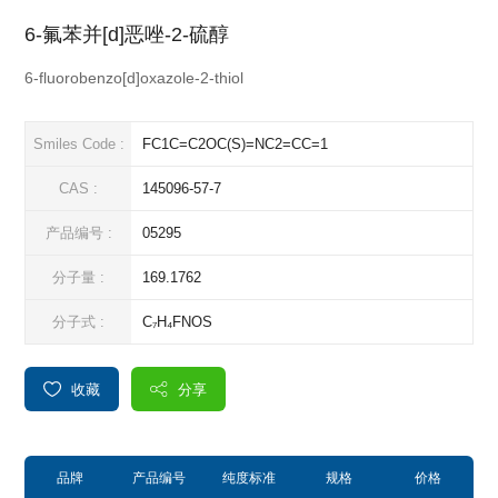
6-氟苯并[d]恶唑-2-硫醇
6-fluorobenzo[d]oxazole-2-thiol
Smiles Code :
FC1C=C2OC(S)=NC2=CC=1
CAS :
145096-57-7
产品编号 :
05295
分子量 :
169.1762
分子式 :
C₇H₄FNOS
收藏
分享
品牌
产品编号
纯度标准
规格
价格