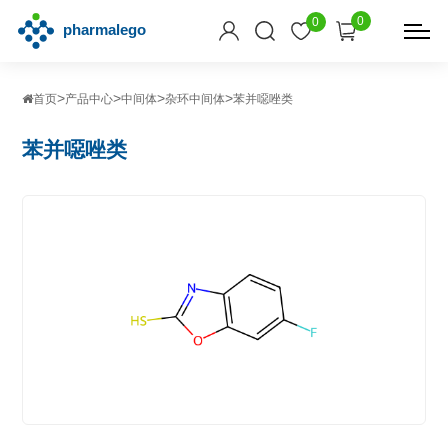
0
0
>
>
>
>
首页
产品中心
中间体
杂环中间体
苯并噁唑类
苯并噁唑类