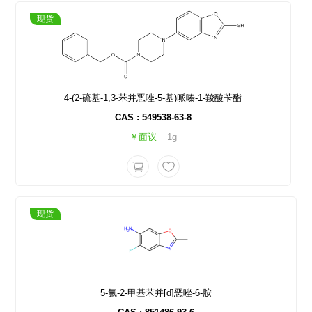
现货
4-(2-硫基-1,3-苯并恶唑-5-基)哌嗪-1-羧酸苄酯
CAS : 549538-63-8
￥面议
1g
现货
5-氟-2-甲基苯并[d]恶唑-6-胺