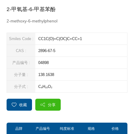
2-甲氧基-6-甲基苯酚
2-methoxy-6-methylphenol
Smiles Code :
CC1C(O)=C(OC)C=CC=1
CAS :
2896-67-5
产品编号 :
04898
分子量 :
138.1638
分子式 :
C₈H₁₀O₂
收藏
分享
品牌
产品编号
纯度标准
规格
价格