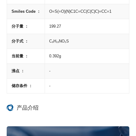
Smiles Code ：
O=S(=O)(N)C1C=CC(C(C)C)=CC=1
分子量 ：
199.27
分子式 ：
C₉H₁₃NO₂S
当前量 ：
0.392g
沸点 ：
-
储存条件 ：
-
产品介绍