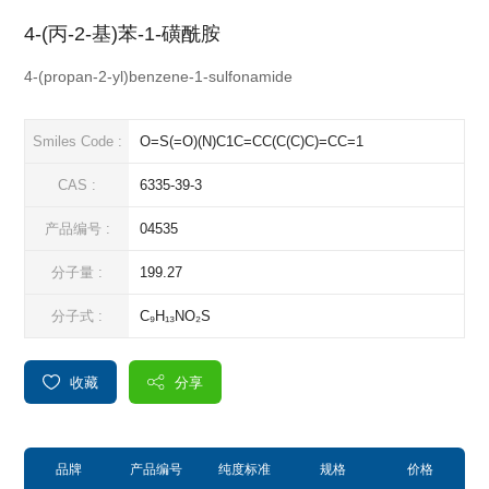
4-(丙-2-基)苯-1-磺酰胺
4-(propan-2-yl)benzene-1-sulfonamide
Smiles Code :
O=S(=O)(N)C1C=CC(C(C)C)=CC=1
CAS :
6335-39-3
产品编号 :
04535
分子量 :
199.27
分子式 :
C₉H₁₃NO₂S
收藏
分享
品牌
产品编号
纯度标准
规格
价格