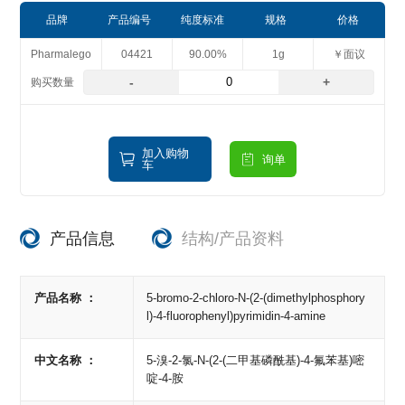
品牌
产品编号
纯度标准
规格
价格
Pharmalego
04421
90.00%
1g
￥面议
-
+
加入购物
询单
车
产品信息
结构/产品资料
产品名称 ：
5-bromo-2-chloro-N-(2-(dimethylphosphory
l)-4-fluorophenyl)pyrimidin-4-amine
中文名称 ：
5-溴-2-氯-N-(2-(二甲基磷酰基)-4-氟苯基)嘧
啶-4-胺