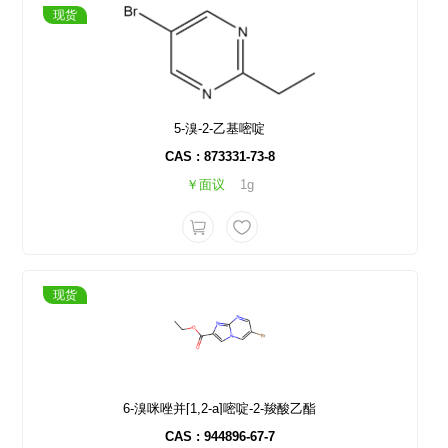
现货
5-溴-2-乙基嘧啶
CAS : 873331-73-8
￥面议
1g
现货
6-溴咪唑并[1,2-a]嘧啶-2-羧酸乙酯
CAS : 944896-67-7