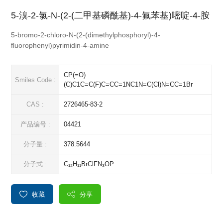
5-溴-2-氯-N-(2-(二甲基磷酰基)-4-氟苯基)嘧啶-4-胺
5-bromo-2-chloro-N-(2-(dimethylphosphoryl)-4-
fluorophenyl)pyrimidin-4-amine
CP(=O)
Smiles Code :
(C)C1C=C(F)C=CC=1NC1N=C(Cl)N=CC=1Br
CAS :
2726465-83-2
产品编号 :
04421
分子量 :
378.5644
分子式 :
C₁₂H₁₁BrClFN₃OP
收藏
分享