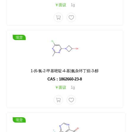
￥面议
1g
现货
1-(6-氯-2-甲基嘧啶-4-基)氮杂环丁烷-3-醇
CAS : 1862660-23-8
￥面议
1g
现货