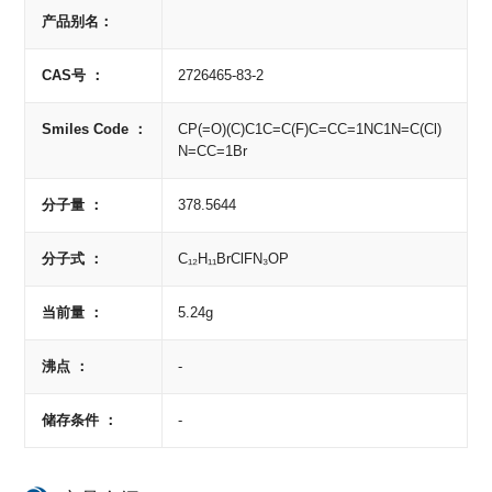
产品别名：
CAS号 ：
2726465-83-2
Smiles Code ：
CP(=O)(C)C1C=C(F)C=CC=1NC1N=C(Cl)
N=CC=1Br
分子量 ：
378.5644
分子式 ：
C₁₂H₁₁BrClFN₃OP
当前量 ：
5.24g
沸点 ：
-
储存条件 ：
-