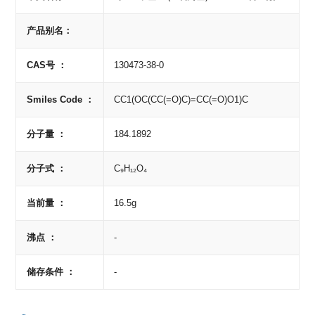
产品别名：
CAS号 ：
130473-38-0
Smiles Code ：
CC1(OC(CC(=O)C)=CC(=O)O1)C
分子量 ：
184.1892
分子式 ：
C₉H₁₂O₄
当前量 ：
16.5g
沸点 ：
-
储存条件 ：
-