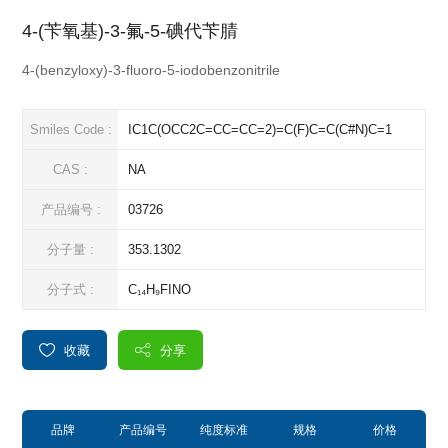
4-(苄氧基)-3-氟-5-碘代苄腈
4-(benzyloxy)-3-fluoro-5-iodobenzonitrile
Smiles Code :
IC1C(OCC2C=CC=CC=2)=C(F)C=C(C#N)C=1
CAS :
NA
产品编号 :
03726
分子量 :
353.1302
分子式 :
C₁₄H₉FINO
收藏
分享
品牌
产品编号
纯度标准
规格
价格