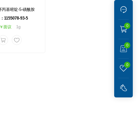
-环丙基嘧啶-5-磺酰胺
: 1155078-93-5
0
￥面议
1g
0
0