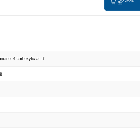
车
midine- 4-carboxylic acid"
酸