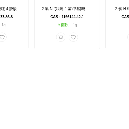
嘧啶-4-羧酸
2-氯-N-[(呋喃-2-基)甲基]嘧啶-5-磺酰胺
2-氯-N
33-86-8
CAS : 1156144-42-1
CAS 
1g
￥面议
1g