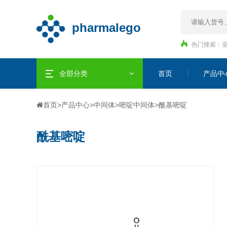
热门搜索：
全部分类
首页
产品中
首页
>
产品中心
>
中间体
>
嘧啶中间体
>
酰基嘧啶
酰基嘧啶