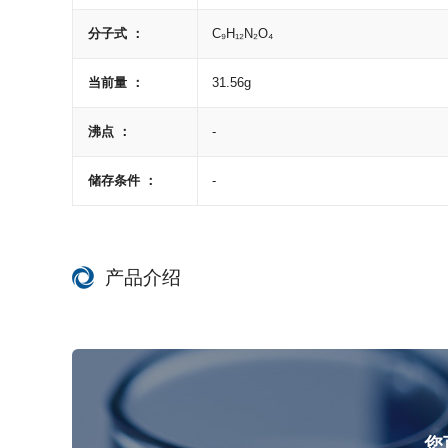
分子式 ：
C₉H₁₂N₂O₄
当前量 ：
31.56g
沸点 ：
-
储存条件 ：
-
产品介绍
您