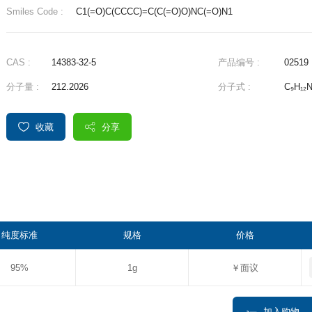
Smiles Code :
C1(=O)C(CCCC)=C(C(=O)O)NC(=O)N1
CAS :
14383-32-5
产品编号 :
02519
分子量 :
212.2026
分子式 :
C₉H₁₂
收藏
分享
纯度标准
规格
价格
95%
1g
￥面议
加入购物