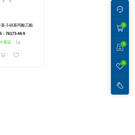
二甲基-3-硝基丙酸乙酯
0
 : 76173-44-9
￥面议
1g
0
0