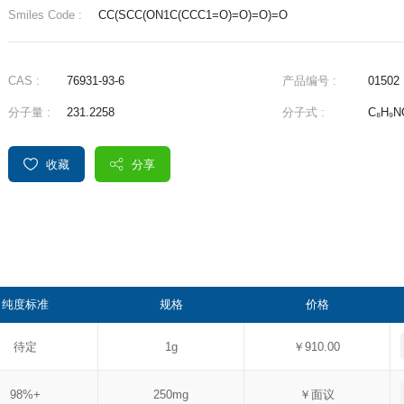
Smiles Code :
CC(SCC(ON1C(CCC1=O)=O)=O)=O
CAS :
76931-93-6
产品编号 :
01502
分子量 :
231.2258
分子式 :
C₈H₉N
收藏
分享
纯度标准
规格
价格
待定
1g
￥910.00
98%+
250mg
￥面议