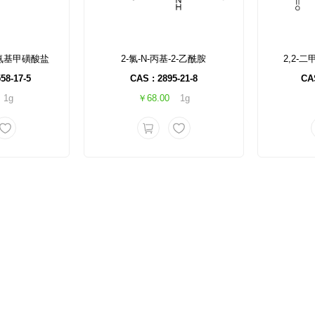
基)氨基甲磺酸盐
2-氯-N-丙基-2-乙酰胺
2,2-
58-17-5
CAS : 2895-21-8
CAS
1g
￥68.00
1g