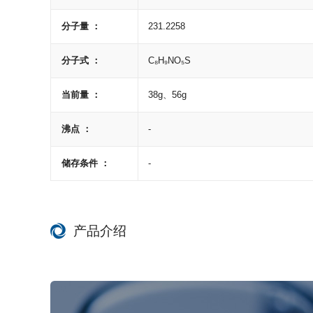
分子量 ：
231.2258
分子式 ：
C₈H₉NO₅S
当前量 ：
38g、56g
沸点 ：
-
储存条件 ：
-
产品介绍