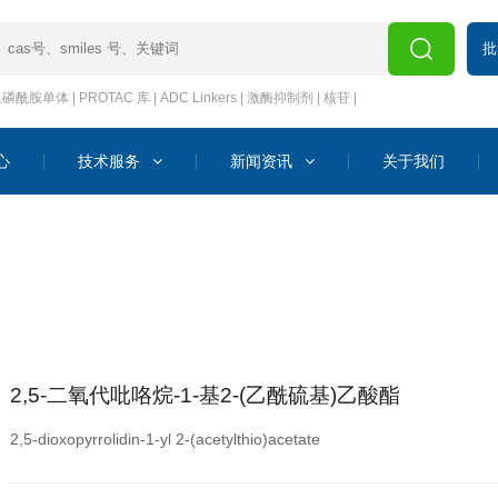
批
亚磷酰胺单体
|
PROTAC 库
|
ADC Linkers
|
激酶抑制剂
|
核苷
|
心
技术服务
新闻资讯
关于我们
2,5-二氧代吡咯烷-1-基2-(乙酰硫基)乙酸酯
2,5-dioxopyrrolidin-1-yl 2-(acetylthio)acetate