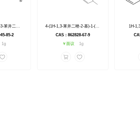
2-(3-溴苯基)-1H-1-3-苯并二唑-4-羧酸
4-(1H-1,3-苯并二唑-2-基)-1-(3-氯-4-甲基苯基)吡咯烷-2-酮
1H-1
45-85-2
CAS : 862828-67-9
CAS
1g
￥面议
1g