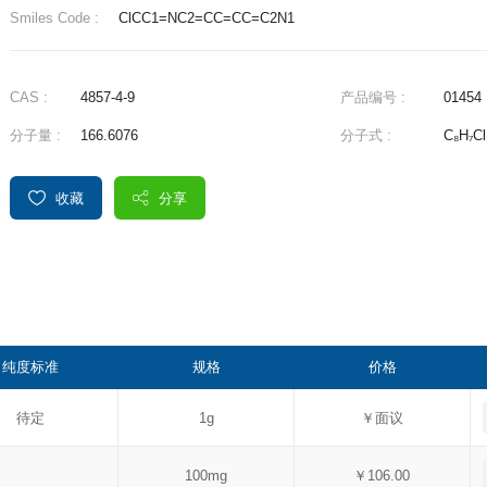
Smiles Code :
ClCC1=NC2=CC=CC=C2N1
CAS :
4857-4-9
产品编号 :
01454
分子量 :
166.6076
分子式 :
C₈H₇Cl
收藏
分享
纯度标准
规格
价格
待定
1g
￥面议
100mg
￥106.00