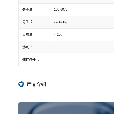
分子量 ：
166.6076
分子式 ：
C₈H₇ClN₂
当前量 ：
4.28g
沸点 ：
-
储存条件 ：
-
产品介绍