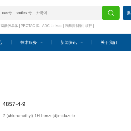
批
亚磷酰胺单体
|
PROTAC 库
|
ADC Linkers
|
激酶抑制剂
|
核苷
|
心
技术服务
新闻资讯
关于我们
4857-4-9
2-(chloromethyl)-1H-benzo[d]imidazole