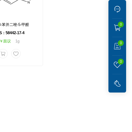
,3-苯并二唑-5-甲醛
0
 : 58442-17-4
￥面议
1g
0
0