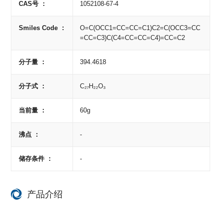
CAS号 ：
1052108-67-4
Smiles Code ：
O=C(OCC1=CC=CC=C1)C2=C(OCC3=CC
=CC=C3)C(C4=CC=CC=C4)=CC=C2
分子量 ：
394.4618
分子式 ：
C₂₇H₂₂O₃
当前量 ：
60g
沸点 ：
-
储存条件 ：
-
产品介绍