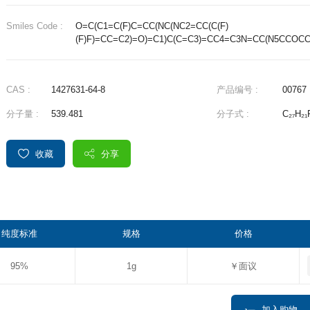
Smiles Code :
O=C(C1=C(F)C=CC(NC(NC2=CC(C(F)
(F)F)=CC=C2)=O)=C1)C(C=C3)=CC4=C3N=CC(N5CCOCC
CAS :
1427631-64-8
产品编号 :
00767
分子量 :
539.481
分子式 :
C₂₇H₂₁
收藏
分享
纯度标准
规格
价格
95%
1g
￥面议
加入购物