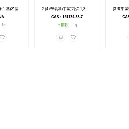
嗪-1-基)乙腈
2-(4-(苄氧基)丁基)丙烷-1,3-二醇
NA
CAS : 151134-33-7
CAS
1g
￥面议
1g