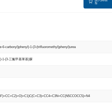
车
ne-6-carbonyl)phenyl)-1-(3-(trifluoromethyl)phenyl)urea
基)-1-(3-三氟甲基苯基)脲
F)F)=CC=C2)=O)=C1)C(C=C3)=CC4=C3N=CC(N5CCOCC5)=N4