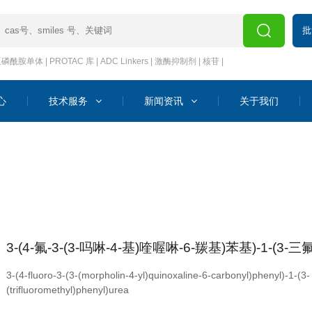
批
亚磷酰胺单体
|
PROTAC 库
|
ADC Linkers
|
激酶抑制剂
|
核苷
|
心
技术服务
新闻资讯
关于我们
3-(4-氟-3-(3-吗啉-4-基)喹喔啉-6-羰基)苯基)-1-(3
3-(4-fluoro-3-(3-(morpholin-4-yl)quinoxaline-6-carbonyl)phenyl)-1-(3-
(trifluoromethyl)phenyl)urea