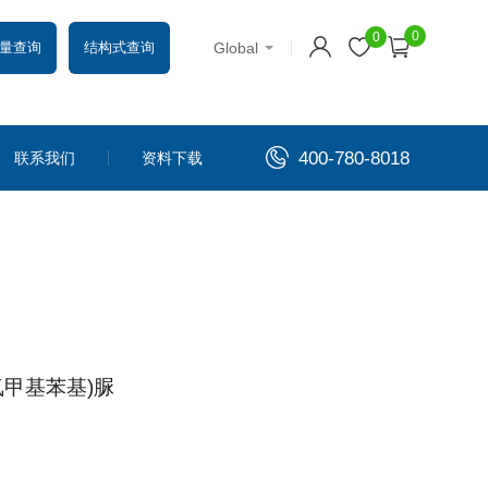
0
0
Global
量查询
结构式查询
400-780-8018
联系我们
资料下载
-三氟甲基苯基)脲