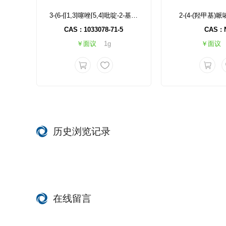
3-(6-{[1,3]噻唑[5,4]吡啶-2-基}-1H-1-3-苯并二唑-2-基)喹啉
2-(4-(羟甲基)哌
CAS : 1033078-71-5
CAS : 
￥面议
1g
￥面议
历史浏览记录
在线留言