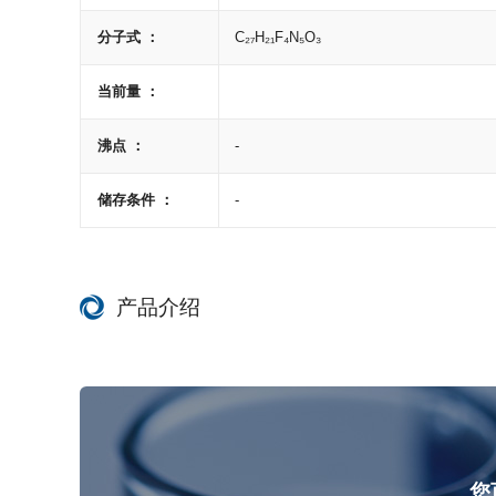
分子式 ：
C₂₇H₂₁F₄N₅O₃
当前量 ：
沸点 ：
-
储存条件 ：
-
产品介绍
您