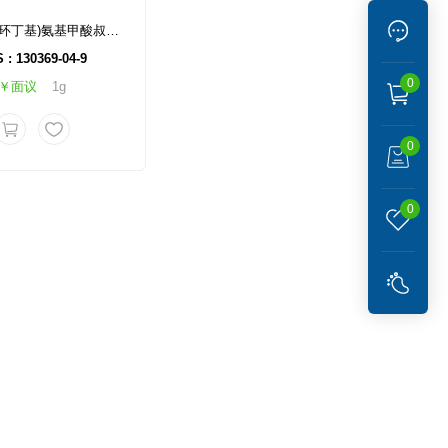
(3-亚甲基环丁基)氨基甲酸叔丁酯
 : 130369-04-9
0
￥面议
1g
0
0