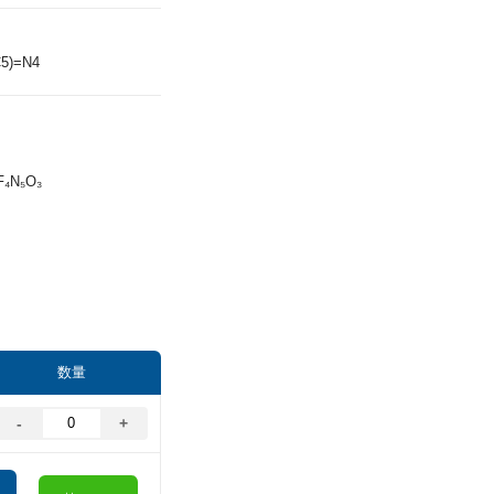
5)=N4
F₄N₅O₃
数量
-
+