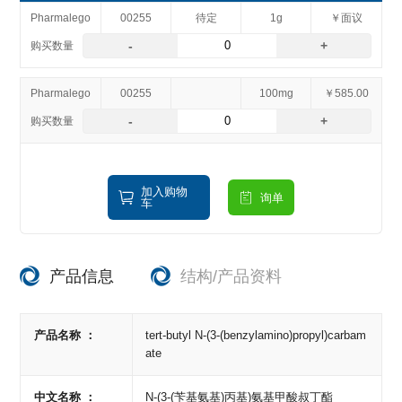
Pharmalego
00255
待定
1g
￥面议
-
+
Pharmalego
00255
100mg
￥585.00
-
+
加入购物
询单
车
产品信息
结构/产品资料
产品名称 ：
tert-butyl N-(3-(benzylamino)propyl)carbam
ate
中文名称 ：
N-(3-(苄基氨基)丙基)氨基甲酸叔丁酯