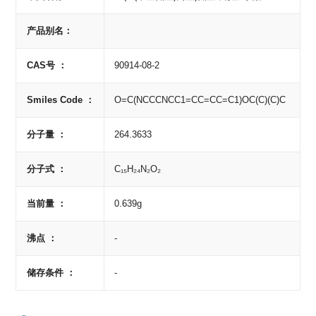
产品别名：
CAS号 ：
90914-08-2
Smiles Code ：
O=C(NCCCNCC1=CC=CC=C1)OC(C)(C)C
分子量 ：
264.3633
分子式 ：
C₁₅H₂₄N₂O₂
当前量 ：
0.639g
沸点 ：
-
储存条件 ：
-