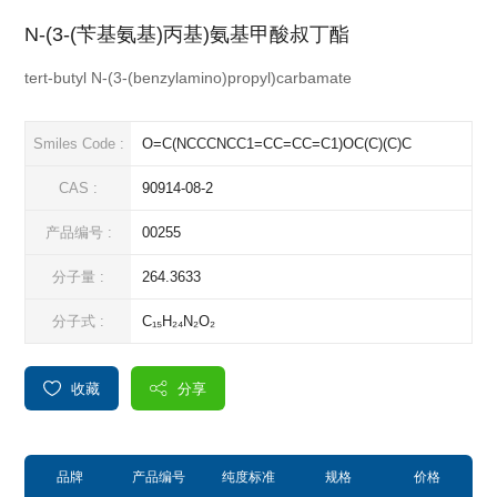
N-(3-(苄基氨基)丙基)氨基甲酸叔丁酯
tert-butyl N-(3-(benzylamino)propyl)carbamate
Smiles Code :
O=C(NCCCNCC1=CC=CC=C1)OC(C)(C)C
CAS :
90914-08-2
产品编号 :
00255
分子量 :
264.3633
分子式 :
C₁₅H₂₄N₂O₂
收藏
分享
品牌
产品编号
纯度标准
规格
价格