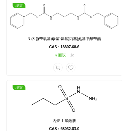
现货
N-(3-{[(苄氧基)羰基]氨基}丙基)氨基甲酸苄酯
CAS : 18807-68-6
￥面议
1g
现货
丙烷-1-磺酰肼
CAS : 58032-83-0