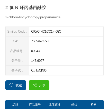
2-氯-N-环丙基丙酰胺
2-chloro-N-cyclopropylpropanamide
Smiles Code :
ClC(C(NC1CC1)=O)C
CAS :
750599-27-0
产品编号 :
00043
分子量 :
147.6027
分子式 :
C₆H₁₀ClNO
收藏
分享
品牌
产品编号
纯度标准
规格
价格