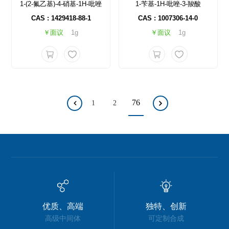
1-(2-氟乙基)-4-硝基-1H-吡唑
1-苄基-1H-吡唑-3-羧酸
CAS : 1429418-88-1
CAS : 1007306-14-0
￥面议
1g
￥面议
1g
76
1
2
优质、高端
独特、创新
高级中间体
可定制合成